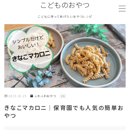
こどものおやつ
こどもに作ってあげたいおやつレシピ
MENU
TOPページ
『こどものおやつ』について
ふわふわおやつ
さくさくおやつ
2023.10.25
ふわふわおやつ
PR
塩気のあるおやつ
きなこマカロニ｜保育園でも人気の簡単お
やつ
冷たいおやつ