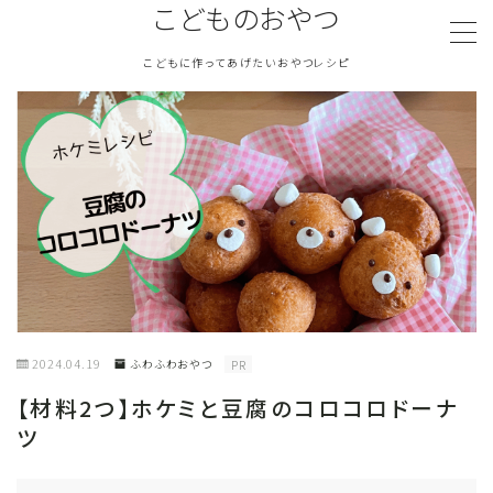
こどものおやつ
こどもに作ってあげたいおやつレシピ
MENU
TOPページ
『こどものおやつ』について
ふわふわおやつ
さくさくおやつ
2024.04.19
ふわふわおやつ
PR
塩気のあるおやつ
【材料2つ】ホケミと豆腐のコロコロドーナ
ツ
冷たいおやつ