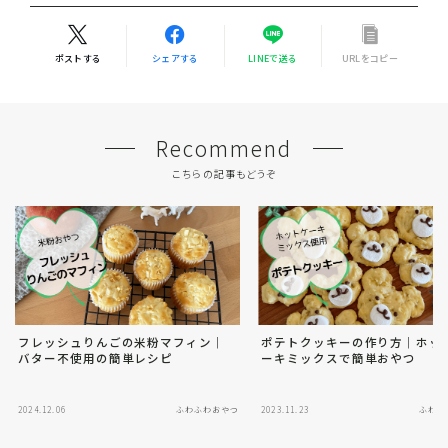
ポストする
シェアする
LINEで送る
URLをコピー
Recommend
こちらの記事もどうぞ
フレッシュりんごの米粉マフィン｜
ポテトクッキーの作り方｜ホッ
バター不使用の簡単レシピ
ーキミックスで簡単おやつ
Follow Me
2024.12.06
ふわふわおやつ
2023.11.23
ふわふ