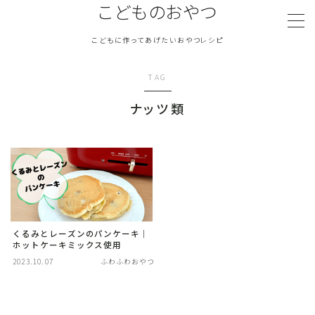
こどものおやつ
こどもに作ってあげたいおやつレシピ
MENU
TAG
TOPページ
ナッツ類
『こどものおやつ』について
ふわふわおやつ
さくさくおやつ
くるみとレーズンのパンケーキ｜
ホットケーキミックス使用
塩気のあるおやつ
2023.10.07
ふわふわおやつ
冷たいおやつ