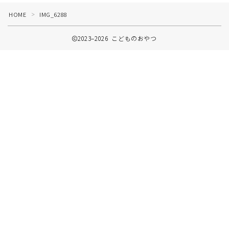
イベントのおやつ
HOME
IMG_6288
＞
2023–2026 こどものおやつ
プライバシーポリシー
お問い合わせ
Follow Me