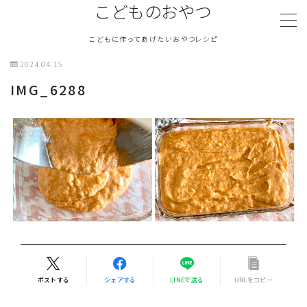
こどものおやつ
こどもに作ってあげたいおやつレシピ
MENU
2024.04.15
IMG_6288
TOPページ
『こどものおやつ』について
ふわふわおやつ
さくさくおやつ
塩気のあるおやつ
ポストする
シェアする
LINEで送る
URLをコピー
冷たいおやつ