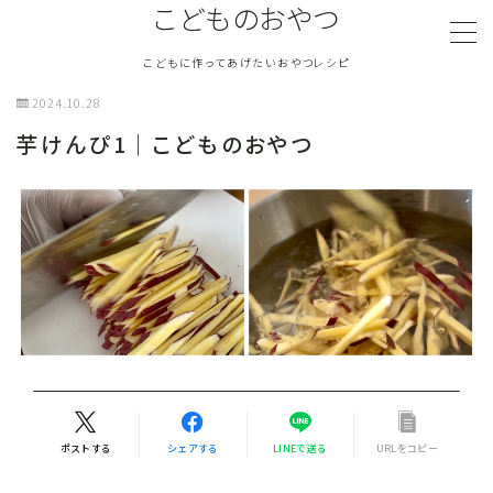
こどものおやつ
こどもに作ってあげたいおやつレシピ
MENU
2024.10.28
芋けんぴ1｜こどものおやつ
TOPページ
『こどものおやつ』について
ふわふわおやつ
さくさくおやつ
塩気のあるおやつ
ポストする
シェアする
LINEで送る
URLをコピー
冷たいおやつ