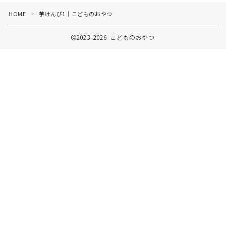
イベントのおやつ
HOME
芋けんぴ1｜こどものおやつ
＞
2023–2026 こどものおやつ
プライバシーポリシー
お問い合わせ
Follow Me