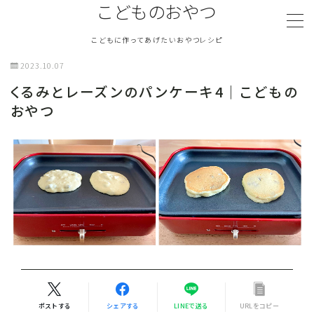
こどものおやつ
こどもに作ってあげたいおやつレシピ
MENU
2023.10.07
くるみとレーズンのパンケーキ4｜こどもの
TOPページ
おやつ
『こどものおやつ』について
ふわふわおやつ
さくさくおやつ
塩気のあるおやつ
冷たいおやつ
ポストする
シェアする
LINEで送る
URLをコピー